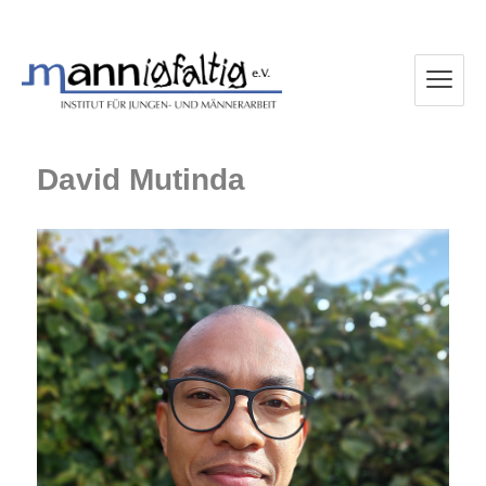
mannigfaltig e.V.
David Mutinda