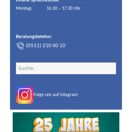
Offene Sprechstunde:
Montag:
16.30 – 17.30 Uhr
Beratungstelefon:
(0511) 210 00 10
S
u
c
h
Folge uns auf Intagram
e
n