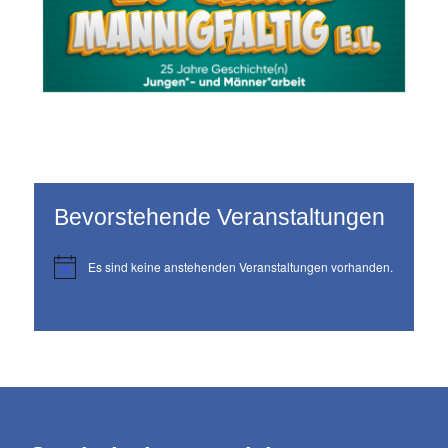
Bevorstehende Veranstaltungen
Es sind keine anstehenden Veranstaltungen vorhanden.
H
i
n
w
e
i
s