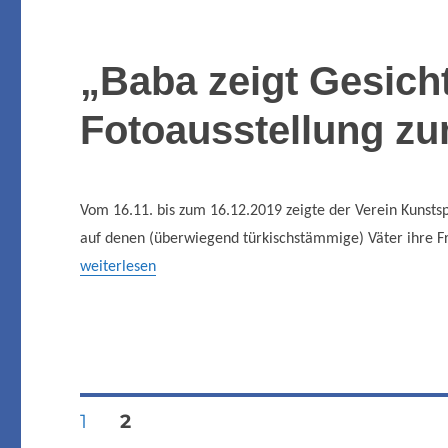
„Baba zeigt Gesicht
Fotoausstellung zu
Vom 16.11. bis zum 16.12.2019 zeigte der Verein Kunstsp
auf denen (überwiegend türkischstämmige) Väter ihre Fr
weiterlesen
Seitennummerierung
SEITE
SEITE
1
2